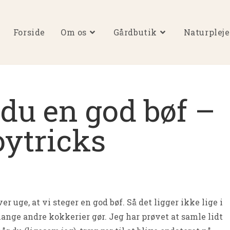
Forside
Om os
Gårdbutik
Naturpleje
du en god bøf –
oytricks
r uge, at vi steger en god bøf. Så det ligger ikke lige i
nge andre kokkerier gør. Jeg har prøvet at samle lidt