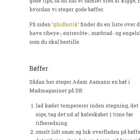
gode tips, så du har et samlet sted at kigge, 
hvordan vi steger gode bøffer.
På siden ‘
gårdbutik
‘ finder du en liste over 
have ribeye-, entrecôte-, mørbrad- og engelsk
som du skal bestille.
Bøffer
Sådan her steger Adam Aamann en bøf i
Madmagasinet på DR:
lad kødet tempererer inden stegning, det 
sige, tag det ud af køleskabet 1 time før
tilberedning
smelt lidt smør og luk overfladen på bøff