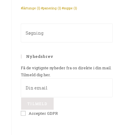
#lårtunge
(1)
#panering
(1)
#suppe
(1)
Nyhedsbrev
Få de vigtigste nyheder fra os direkte i din mail.
Tilmeld dig her.
TILMELD
Accepter GDPR