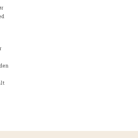
ør
ed
r
uden
lt