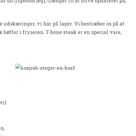
når du (ligesom jeg), trænger til at blive opdateret på,
de udskæringer, vi har på lager. Vi bestræber os på at
 bøffer i fryseren. T-bone steak er en special vare,
vil
en,