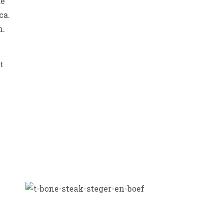
de
ca.
n.
t