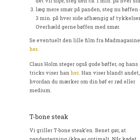
det vil sige, steg den ca. 1 min. på hver si
læg mere smør på panden, steg nu bøffen 
3 min. på hver side afhængig af tykkelse
Overhæld gerne bøffen med smør.
Se eventuelt den lille film fra Madmagasine
her
.
Claus Holm steger også gode bøffer, og hans
tricks viser han
her
. Han viser blandt andet,
hvordan du mærker om din bøf er rød eller
medium.
T-bone steak
Vi griller T-bone steak’en. Benet gør, at
pandestegning ikke er optimalt. Når kødet