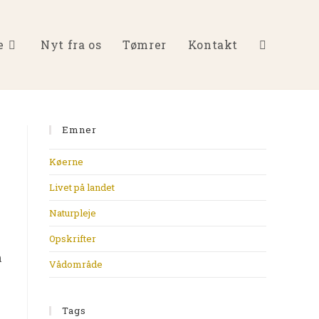
e
Nyt fra os
Tømrer
Kontakt
Toggle
Emner
website
Køerne
Livet på landet
Naturpleje
search
Opskrifter
n
Vådområde
Tags