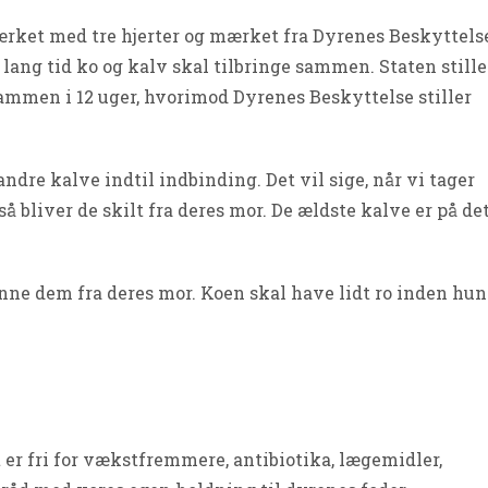
ket med tre hjerter og mærket fra Dyrenes Beskyttelse
 lang tid ko og kalv skal tilbringe sammen. Staten stille
sammen i 12 uger, hvorimod Dyrenes Beskyttelse stiller
re kalve indtil indbinding. Det vil sige, når vi tager
å bliver de skilt fra deres mor. De ældste kalve er på de
nne dem fra deres mor. Koen skal have lidt ro inden hun
t er fri for vækstfremmere, antibiotika, lægemidler,