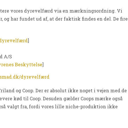
ntere vores dyrevelfærd via en mærkningsordning. Vi
g har fundet ud af, at der faktisk findes en del. De fire
dyrevelfærd
]
d A/S
renes Beskyttelse
]
smad.dk/dyrevelfærd
Friland og Coop. Der er absolut ikke noget i vejen med de
 levere kød til Coop. Desuden gælder Coops mærke også
 valgt fra, fordi vores lille niche-produktion ikke