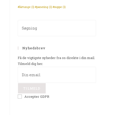
#lårtunge
(1)
#panering
(1)
#suppe
(1)
Nyhedsbrev
Få de vigtigste nyheder fra os direkte i din mail.
Tilmeld dig her.
TILMELD
Accepter GDPR