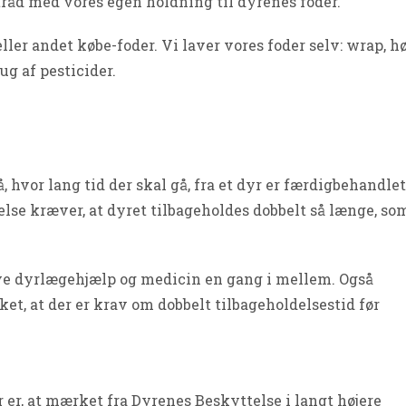
 tråd med vores egen holdning til dyrenes foder.
ler andet købe-foder. Vi laver vores foder selv: wrap, h
ug af pesticider.
, hvor lang tid der skal gå, fra et dyr er færdigbehandlet
lse kræver, at dyret tilbageholdes dobbelt så længe, so
have dyrlægehjælp og medicin en gang i mellem. Også
ket, at der er krav om dobbelt tilbageholdelsestid før
 er, at mærket fra Dyrenes Beskyttelse i langt højere