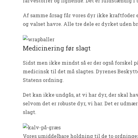
farvestoffer og lignende. Det er fuldstændig i
Af samme årsag får vores dyr ikke kraftfoder el
og valset havre. Alle tre dele er dyrket uden br
Medicinering før slagt
Sidst men ikke mindst så er der også forskel på
medicinsk til det må slagtes. Dyrenes Beskytte
Statens ordning.
Det kan ikke undgås, at vi har dyr, der skal 
selvom det er robuste dyr, vi har. Det er udmær
slagt.
Vores umiddelbare holdning til de to ordninger