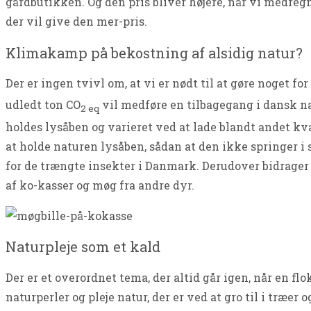
gårdbutikken. Og den pris bliver højere, når vi medregn
der vil give den mer-pris.
Klimakamp på bekostning af alsidig natur?
Der er ingen tvivl om, at vi er nødt til at gøre noget
udledt ton CO
vil medføre en tilbagegang i dansk n
2 eq
holdes lysåben og varieret ved at lade blandt andet kv
at holde naturen lysåben, sådan at den ikke springer i 
for de trængte insekter i Danmark. Derudover bidrage
af ko-kasser og møg fra andre dyr.
Naturpleje som et kald
Der er et overordnet tema, der altid går igen, når en fl
naturperler og pleje natur, der er ved at gro til i træer